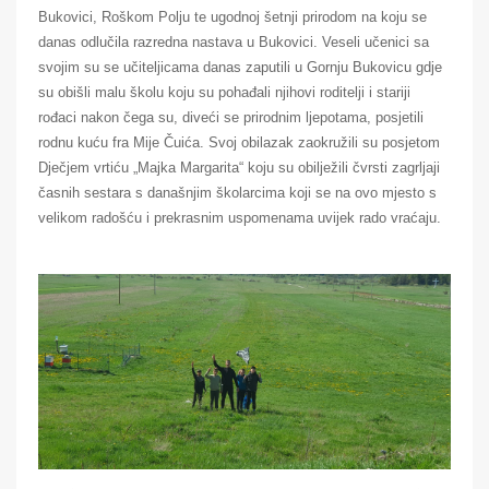
Bukovici, Roškom Polju te ugodnoj šetnji prirodom na koju se
danas odlučila razredna nastava u Bukovici. Veseli učenici sa
svojim su se učiteljicama danas zaputili u Gornju Bukovicu gdje
su obišli malu školu koju su pohađali njihovi roditelji i stariji
rođaci nakon čega su, diveći se prirodnim ljepotama, posjetili
rodnu kuću fra Mije Čuića. Svoj obilazak zaokružili su posjetom
Dječjem vrtiću „Majka Margarita“ koju su obilježili čvrsti zagrljaji
časnih sestara s današnjim školarcima koji se na ovo mjesto s
velikom radošću i prekrasnim uspomenama uvijek rado vraćaju.