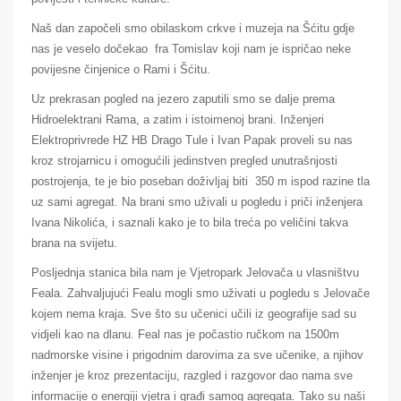
Naš dan započeli smo obilaskom crkve i muzeja na Šćitu gdje
nas je veselo dočekao fra Tomislav koji nam je ispričao neke
povijesne činjenice o Rami i Šćitu.
Uz prekrasan pogled na jezero zaputili smo se dalje prema
Hidroelektrani Rama, a zatim i istoimenoj brani. Inženjeri
Elektroprivrede HZ HB Drago Tule i Ivan Papak proveli su nas
kroz strojarnicu i omogućili jedinstven pregled unutrašnjosti
postrojenja, te je bio poseban doživljaj biti 350 m ispod razine tla
uz sami agregat. Na brani smo uživali u pogledu i priči inženjera
Ivana Nikolića, i saznali kako je to bila treća po veličini takva
brana na svijetu.
Posljednja stanica bila nam je Vjetropark Jelovača u vlasništvu
Feala. Zahvaljujući Fealu mogli smo uživati u pogledu s Jelovače
kojem nema kraja. Sve što su učenici učili iz geografije sad su
vidjeli kao na dlanu. Feal nas je počastio ručkom na 1500m
nadmorske visine i prigodnim darovima za sve učenike, a njihov
inženjer je kroz prezentaciju, razgled i razgovor dao nama sve
informacije o energiji vjetra i građi samog agregata. Tako su naši