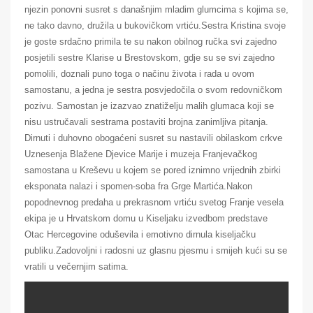
njezin ponovni susret s današnjim mladim glumcima s kojima se,
ne tako davno, družila u bukovičkom vrtiću.Sestra Kristina svoje
je goste srdačno primila te su nakon obilnog ručka svi zajedno
posjetili sestre Klarise u Brestovskom, gdje su se svi zajedno
pomolili, doznali puno toga o načinu života i rada u ovom
samostanu, a jedna je sestra posvjedočila o svom redovničkom
pozivu. Samostan je izazvao znatiželju malih glumaca koji se
nisu ustručavali sestrama postaviti brojna zanimljiva pitanja.
Dirnuti i duhovno obogaćeni susret su nastavili obilaskom crkve
Uznesenja Blažene Djevice Marije i muzeja Franjevačkog
samostana u Kreševu u kojem se pored iznimno vrijednih zbirki
eksponata nalazi i spomen-soba fra Grge Martića.Nakon
popodnevnog predaha u prekrasnom vrtiću svetog Franje vesela
ekipa je u Hrvatskom domu u Kiseljaku izvedbom predstave
Otac Hercegovine oduševila i emotivno dirnula kiseljačku
publiku.Zadovoljni i radosni uz glasnu pjesmu i smijeh kući su se
vratili u večernjim satima.