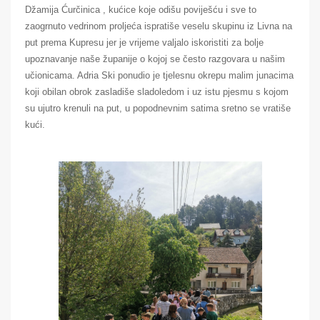
Džamija Ćurčinica , kućice koje odišu poviješću i sve to
zaogrnuto vedrinom proljeća ispratiše veselu skupinu iz Livna na
put prema Kupresu jer je vrijeme valjalo iskoristiti za bolje
upoznavanje naše županije o kojoj se često razgovara u našim
učionicama. Adria Ski ponudio je tjelesnu okrepu malim junacima
koji obilan obrok zasladiše sladoledom i uz istu pjesmu s kojom
su ujutro krenuli na put, u popodnevnim satima sretno se vratiše
kući.