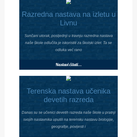
Razredna nastava na izletu u
Livnu
Sunčani utorak, posljednji u travnju razredna nastava
naše škole odlučila je iskoristiti za školski izlet. Ta se
odluka već rano
Nastavi čitati...
Terenska nastava učenika
devetih razreda
Danas su se učenici devetih razreda naše škole u pratnji
svojih nastavnika uputili na terensku nastavu biologije,
geografije, povijesti i