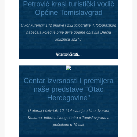
Petrović krasi turistički vodič
Općine Tomislavgrad
U konkurenciji 142 prijave i 232 fotografije 4. fotografskog
natječaja kojeg je prije dvije godine objavila Dječja
knjižnica „M2“ u
Nastavi čitati...
Centar izvrsnosti i premijera
naše predstave “Otac
Hercegovine”
U utorak i četvrtak, 12. i 14.svibnja u kino dvorani
Kulturno- informativnog centra u Tomislavgradu s
početkom u 19 sati