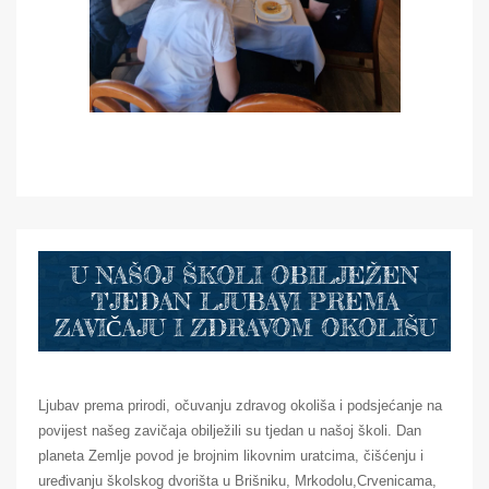
U NAŠOJ ŠKOLI OBILJEŽEN
TJEDAN LJUBAVI PREMA
ZAVIČAJU I ZDRAVOM OKOLIŠU
Ljubav prema prirodi, očuvanju zdravog okoliša i podsjećanje na
povijest našeg zavičaja obilježili su tjedan u našoj školi. Dan
planeta Zemlje povod je brojnim likovnim uratcima, čišćenju i
uređivanju školskog dvorišta u Brišniku, Mrkodolu,Crvenicama,