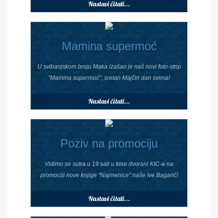
Nastavi čitati...
Mamina supermoć
U svibanjskom broju Maka izašao je naš novi foto-strip
"Mamina supermoć", sretan Majčin dan svima!
Nastavi čitati...
Poziv na promociju
Vidimo se sutra u 19 sati u kino dvorani KIC-a na
promociji nove knjige "Najmenice" naše Ive Bagarić!
Nastavi čitati...