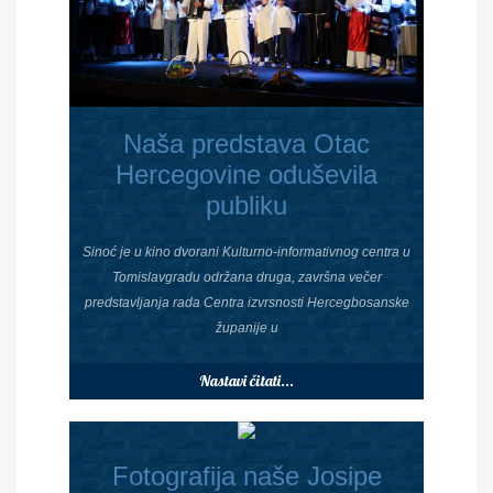
Naša predstava Otac
Hercegovine oduševila
publiku
Sinoć je u kino dvorani Kulturno-informativnog centra u
Tomislavgradu održana druga, završna večer
predstavljanja rada Centra izvrsnosti Hercegbosanske
županije u
Nastavi čitati...
Fotografija naše Josipe