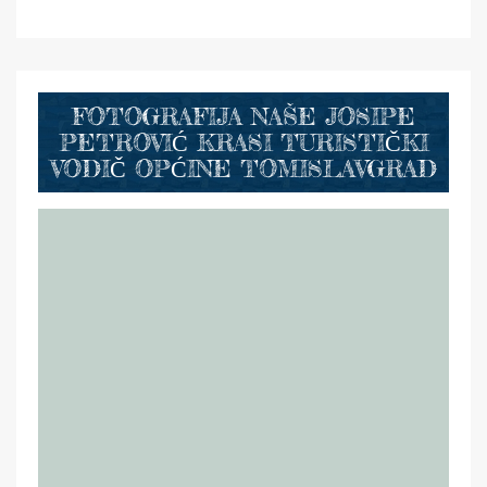
FOTOGRAFIJA NAŠE JOSIPE
PETROVIĆ KRASI TURISTIČKI
VODIČ OPĆINE TOMISLAVGRAD