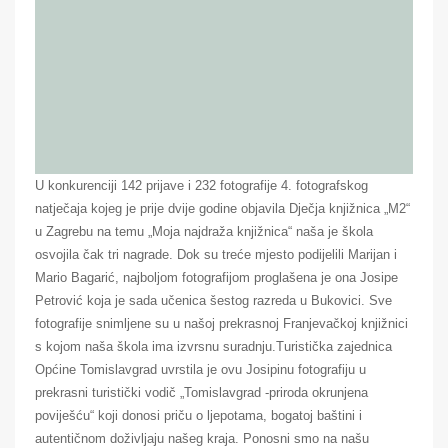
U konkurenciji 142 prijave i 232 fotografije 4. fotografskog
natječaja kojeg je prije dvije godine objavila Dječja knjižnica „M2“
u Zagrebu na temu „Moja najdraža knjižnica“ naša je škola
osvojila čak tri nagrade. Dok su treće mjesto podijelili Marijan i
Mario Bagarić, najboljom fotografijom proglašena je ona Josipe
Petrović koja je sada učenica šestog razreda u Bukovici. Sve
fotografije snimljene su u našoj prekrasnoj Franjevačkoj knjižnici
s kojom naša škola ima izvrsnu suradnju.Turistička zajednica
Općine Tomislavgrad uvrstila je ovu Josipinu fotografiju u
prekrasni turistički vodič „Tomislavgrad -priroda okrunjena
poviješću“ koji donosi priču o ljepotama, bogatoj baštini i
autentičnom doživljaju našeg kraja. Ponosni smo na našu