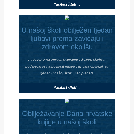
Nastavi čitati...
U našoj školi obilježen tjedan
ljubavi prema zavičaju i
zdravom okolišu
Ljubav prema prirodi, očuvanju zdravog okoliša i
podsjećanje na povijest našeg zavičaja obilježili su
tjedan u našoj školi. Dan planeta
Nastavi čitati...
Obilježavanje Dana hrvatske
knjige u našoj školi