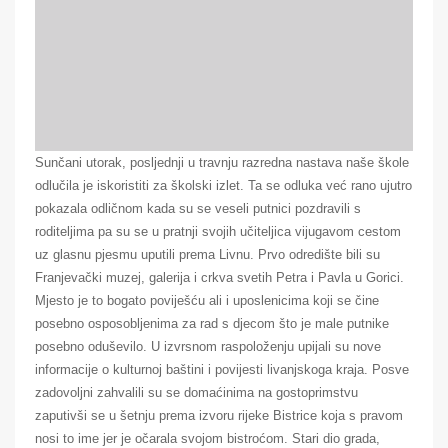
Sunčani utorak, posljednji u travnju razredna nastava naše škole
odlučila je iskoristiti za školski izlet. Ta se odluka već rano ujutro
pokazala odličnom kada su se veseli putnici pozdravili s
roditeljima pa su se u pratnji svojih učiteljica vijugavom cestom
uz glasnu pjesmu uputili prema Livnu. Prvo odredište bili su
Franjevački muzej, galerija i crkva svetih Petra i Pavla u Gorici.
Mjesto je to bogato poviješću ali i uposlenicima koji se čine
posebno osposobljenima za rad s djecom što je male putnike
posebno oduševilo. U izvrsnom raspoloženju upijali su nove
informacije o kulturnoj baštini i povijesti livanjskoga kraja. Posve
zadovoljni zahvalili su se domaćinima na gostoprimstvu
zaputivši se u šetnju prema izvoru rijeke Bistrice koja s pravom
nosi to ime jer je očarala svojom bistroćom. Stari dio grada,