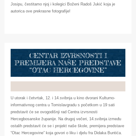
Josipu, čestitamo njoj i kolegici Boženi Radoš Jukić koja je
autorica ove prekrasne fotografije!
CENTAR IZVRSNOSTI I
PREMIJERA NAŠE PREDSTAVE
“OTAC HERCEGOVINE”
U utorak i četvrtak, 12. i 14.svibnja u kino dvorani Kulturno-
informativnog centra u Tomislavgradu s početkom u 19 sati
predstavit će se ovogodišnji rad Centra izvrsnosti
Hercegbosanske županije. Na drugoj večeri, 14.svibnja između
ostalih predstavit će se i projekt naše škole, premijera predstave
“Otac Hercegovine” koja govori o liku i djelu fra Didaka Buntića.