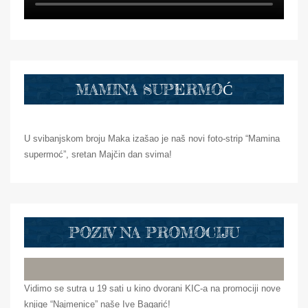
MAMINA SUPERMOĆ
U svibanjskom broju Maka izašao je naš novi foto-strip “Mamina
supermoć”, sretan Majčin dan svima!
POZIV NA PROMOCIJU
Vidimo se sutra u 19 sati u kino dvorani KIC-a na promociji nove
knjige “Najmenice” naše Ive Bagarić!