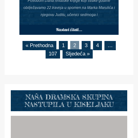
Povodom Dana hrvatske knjige koji svake godine
obilježavamo 22.travnja u spomen na Marka Marulića i
njegovu Juditu, učenici sedmoga i
Nastavi čitati...
« Prethodna
1
2
3
4
…
107
Sljedeća »
NAŠA DRAMSKA SKUPINA
NASTUPILA U KISELJAKU