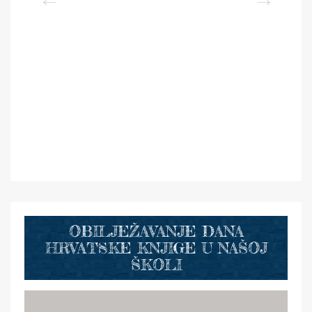
OBILJEŽAVANJE DANA
HRVATSKE KNJIGE U NAŠOJ
ŠKOLI