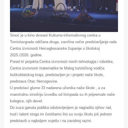
Sinoć je u kino dvorani Kulturno-informativnog centra u
Tomislavgradu održana druga, završna večer predstavljanja rada
Centra izvrsnosti Hercegbosanske županije u školskoj
2025./2026. godine.
Pored tri projekta:Centra izvrsnosti novih tehnologija i robotike,
Centra izvrsnosti matematike te Malog turističkog vodiča
buškoblatskog kraja, predstavljen je i projekt naše škole,
predstava Otac Hercegovine.
U predstavi glume 33 nadarena učenika naše škole , a za
maestralnu sinošnju izvedbu od listopada su ih pripremale naše
kolegice, njih devet.
Do suza ganuta publika oduševljenjem je nagradila njihov rad,
trud i talent stoga im čestitamo što su svoju školu još jednom
predstavili u najboljem svjetlu i na zavidnoj razini.