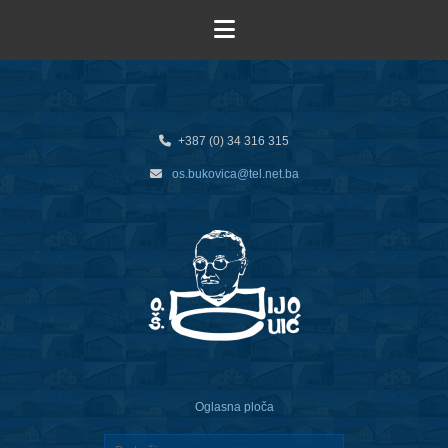
+387 (0) 34 316 315
os.bukovica@tel.net.ba
Oglasna ploča